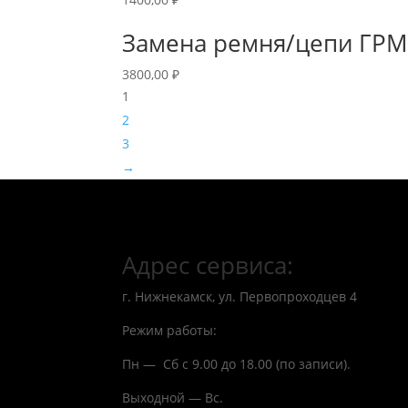
Замена ремня/цепи ГР
3800,00
₽
1
2
3
→
Адрес сервиса:
г. Нижнекамск, ул. Первопроходцев 4
Режим работы:
Пн — Сб с 9.00 до 18.00 (по записи).
Выходной — Вс.