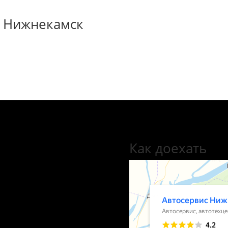
М Нижнекамск
Как доехать