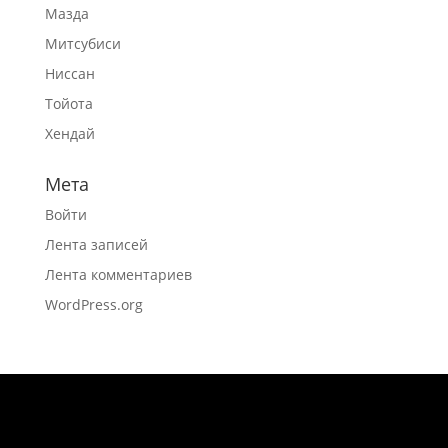
Мазда
Митсубиси
Ниссан
Тойота
Хендай
Мета
Войти
Лента записей
Лента комментариев
WordPress.org