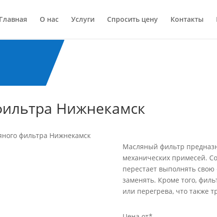
Главная
О нас
Услуги
Спросить цену
Контакты
фильтра Нижнекамск
яного фильтра Нижнекамск
Масляный фильтр предназн
механических примесей. Со
перестает выполнять свою 
заменять. Кроме того, филь
или перегрева, что также т
Цена от*