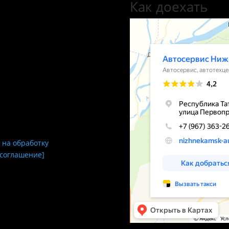
Как доехать
 на обработку
 соглашение]