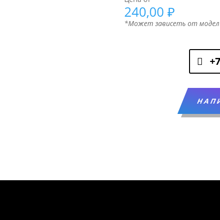
240,00
₽
*Может зависеть от модел
+7
НАП