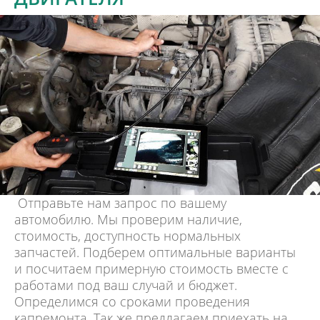
Отправьте нам запрос по вашему
автомобилю. Мы проверим наличие,
стоимость, доступность нормальных
запчастей. Подберем оптимальные варианты
и посчитаем примерную стоимость вместе с
работами под ваш случай и бюджет.
Определимся со сроками проведения
капремонта. Так же предлагаем приехать на